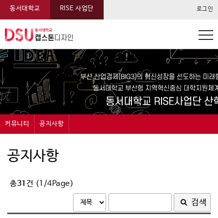
동서대학교
RISE 사업단
로그인
동서대학교 캡스톤 메뉴
커뮤니티
공지사항
캡스톤디자인
공지사항
공지사항
과제신청
묻고답하기
총
31
건 (1/4Page)
과제관리
자료실
검색
온라인전시
FAQ