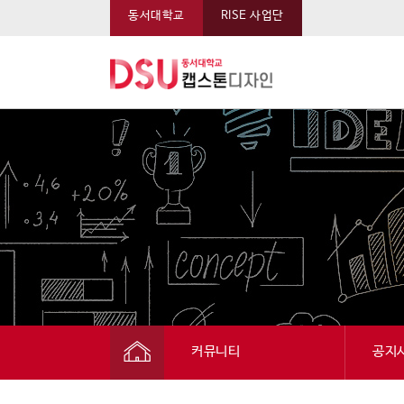
동서대학교
RISE 사업단
동서대학교 캡스톤 메뉴
커뮤니티
공지
캡스톤디자인
공지사항