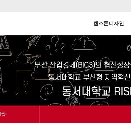
캡스톤디자인
신청내역
공
사항