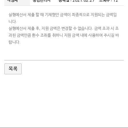
작성자
통합관리자
등록일
: 2021.02.27
조회수
: 12
커뮤니티
실행예산서 제출 할 때 기재했던 금액이 최종적으로 지원되는 금액입
니다
.
실행예산서 제출 후
,
지원 금액은 변경할 수 없습니다
.
금액 초과 시 초
과된 금액만큼 환수 조취
를 취하니 지
원 금액 내에 사용하여 주시길 바
랍니다
.
목록