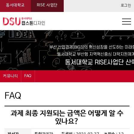
동서대학교
RISE 사업단
로그인
동서대학교 캡스톤 메뉴
커뮤니티
FAQ
캡스톤디자인
공지사항
FAQ
과제신청
묻고답하기
과제 최종 지원되는 금액은 어떻게 알 수
과제관리
자료실
있나요?
온라인전시
FAQ