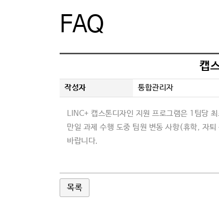
FAQ
과제신청
묻고답하
과제관리
자료실
온라인전시
FAQ
캡스
커뮤니티
작성자
통합관리자
LINC+
캡스톤디자인 지원 프로그램은
1
팀당 
만일 과제 수
행 도중 팀원 변동 사항
(
휴학
,
자퇴
바랍니다
.
목록