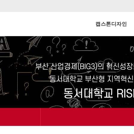
캡스톤디자인
신청내역
공