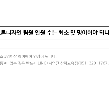
기
톤디자인 팀원 인원 수는 최소 몇 명이어야 되
최소
3
명이상 참여해야 인정이 됩니다
.
 등
)
이 있는 경우 반드시
LINC+
사업단 산학교육팀(051-320-1767 