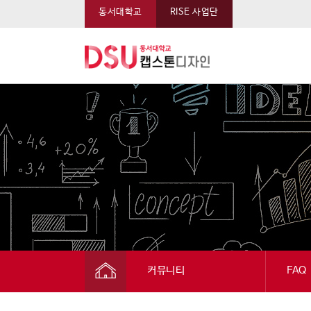
동서대학교
RISE 사업단
동서대학교 캡스톤 메뉴
커뮤니티
FAQ
캡스톤디자인
공지사항