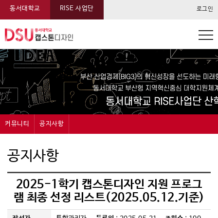
동서대학교
RISE 사업단
로그인
동서대학교 캡스톤 메뉴
커뮤니티
공지사항
캡스톤디자인
공지사항
공지사항
과제신청
묻고답하기
2025-1학기 캡스톤디자인 지원 프로그
과제관리
자료실
램 최종 선정 리스트(2025.05.12.기준)
온라인전시
FAQ