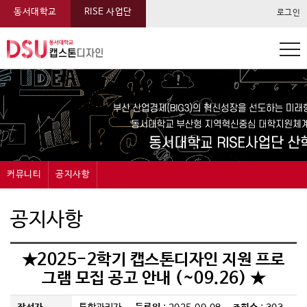
동서대학교
RISE 사업단
로그인
동서대학교 캡스톤 메뉴
커뮤니티
공지사항
캡스톤디자인
공지사항
공지사항
과제신청
묻고답하기
★2025-2학기 캡스톤디자인 지원 프로
과제관리
자료실
그램 모집 공고 안내 (~09.26) ★
온라인전시
FAQ