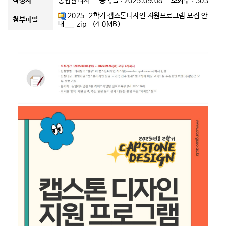
작성자
통합관리자
등록일
: 2025.09.08
조회수
: 303
커뮤니티
2025-2학기 캡스톤디자인 지원프로그램 모집 안
첨부파일
내___.zip (4.0MB)