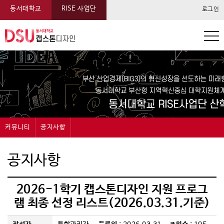
동서대학교
RISE 사업단
로그인
동서대학교 캡스톤 메뉴
커뮤니티
공지사항
캡스톤디자인
공지사항
공지사항
과제신청
묻고답하기
2026-1학기 캡스톤디자인 지원 프로그
과제관리
자료실
램 최종 선정 리스트(2026.03.31.기준)
온라인전시
FAQ