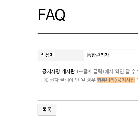
FAQ
과제신청
묻고답하
과제관리
자료실
온라인전시
FAQ
커뮤니티
작성자
통합관리자
공지사항 게시판
(←글자 클릭)에서 확인 할 수
※ 글자 클릭이 안 될 경우
커뮤니티>공지사항
목록