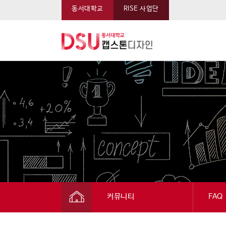
동서대학교
RISE 사업단
동서대학교 캡스톤 메뉴
커뮤니티
FAQ
캡스톤디자인
공지사항