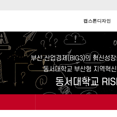
캡스톤디자인
신청내역
공