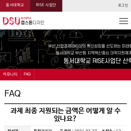
동서대학교
RISE 사업단
로그인
동서대학교 캡스톤 메뉴
커뮤니티
FAQ
캡스톤디자인
공지사항
FAQ
과제신청
묻고답하기
과제 최종 지원되는 금액은 어떻게 알 수
과제관리
자료실
있나요?
온라인전시
FAQ