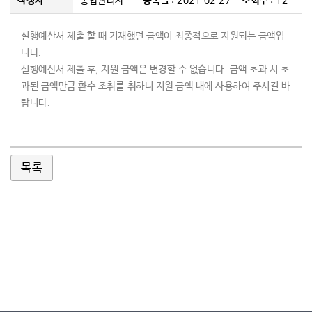
작성자
통합관리자
등록일
: 2021.02.27
조회수
: 12
커뮤니티
실행예산서 제출 할 때 기재했던 금액이 최종적으로 지원되는 금액입
니다
.
실행예산서 제출 후
,
지원 금액은 변경할 수 없습니다
.
금액 초과 시 초
과된 금액만큼 환수 조취
를 취하니 지
원 금액 내에 사용하여 주시길 바
랍니다
.
목록