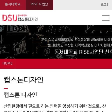
동서대학교
RISE 사업단
로그인
동서대학교 캡스톤 메뉴
HOME
캡스톤디자인
캡스톤디자인 운영:지도교수+기업체멘토,기업연계, 과제분석 전공과 기업업무 연계,Feedback(창의적 실무능력, 팀워크 리더쉽을 갖춘 인재양성)
사전협의,학생 아이디어 기업 요청 사항 연계,캡스톤디자인 공고 및 선발→사전교육→과재 수행 및 결과 도출→확산프로그램 연계→우수과제발급 기술이전/창업/취업연계
확산프로그램 운영 : 우수사례발굴위원회, 현장실무 할당 현장실무 연계, 디자인 IT 경영 전문교수 컨설팅, Feedback(효율적 우수 결과물 발굴 체계 및 안정적 인재 확보)
캡스톤 디자인 유형으로 유 형,정의 및 특이사항 정보제공
캡스톤디자인 운영계획수립
캡스톤디자인 교과목부기진행
캡스톤디자인 신청공고
캡스톤디자인 평가 및 시행
캡스톤디자인 오리엔테이션
캡스톤디자인 과제지원금 집행
캡스톤디자인 결과보고서 접수
설문조사 실시
우수과제 발굴
캡스톤디자인
과제신청
캡스톤 디자인
과제관리
온라인전시
산업현장에서 필요로 하는 인력을 양성하기 위한 것으로, 산