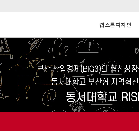
캡스톤디자인
신청내역
공