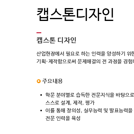
캡스톤디자인
캡스톤디자인 운영:지도교수+기업체멘토,기업연계, 과제분석 전공과 기업업무 연계,Feedback(창의적 실무능력, 팀워크 리더쉽을 갖춘 인재양성)
사전협의,학생 아이디어 기업 요청 사항 연계,캡스톤디자인 공고 및 선발→사전교육→과재 수행 및 결과 도출→확산프로그램 연계→우수과제발급 기술이전/창업/취업연계
확산프로그램 운영 : 우수사례발굴위원회, 현장실무 할당 현장실무 연계, 디자인 IT 경영 전문교수 컨설팅, Feedback(효율적 우수 결과물 발굴 체계 및 안정적 인재 확보)
캡스톤 디자인 유형으로 유 형,정의 및 특이사항 정보제공
캡스톤디자인 운영계획수립
캡스톤디자인 교과목부기진행
캡스톤디자인 신청공고
캡스톤디자인 평가 및 시행
캡스톤디자인 오리엔테이션
캡스톤디자인 과제지원금 집행
캡스톤디자인 결과보고서 접수
설문조사 실시
우수과제 발굴
과제신청
과제관리
온라인전시
캡스톤 디자인
커뮤니티
산업현장에서 필요로 하는 인력을 양성하기 위한
기획·제작함으로써 문제해결의 전 과정을 경험
주요내용
학문 분야별로 습득한 전문지식을 바탕으로 
스스로 설계, 제작, 평가
이를 통해 창의성, 실무능력 및 발표능력을
전문 인력을 육성