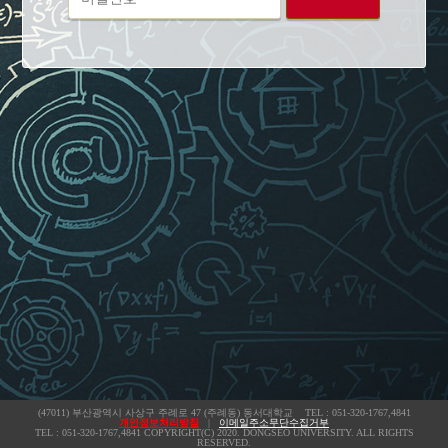
밀
이
번
디
호
(47011) 부산광역시 사상구 주례로 47 (주례동) 동서대학교 TEL : 051-320-1767,4841
개인정보처리방침
|
이메일주소무단수집거부
TEL : 051-320-1767,4841 COPYRIGHT(C) 2020. DONGSEO UNIVERSITY. ALL RIGHTS
RESERVED.