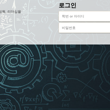
로그인
팀웍, 리더십을
학
번
or
비
아
밀
이
번
디
호