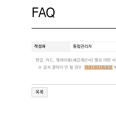
FAQ
과제신청
묻고답하
과제관리
자료실
온라인전시
FAQ
커뮤니티
작성자
통합관리자
현금
,
카드
,
계좌이체
(
세금계산서
)
별로 어떤 
※ 글자 클릭이 안 될 경우
커뮤니티>자료실
에
목록