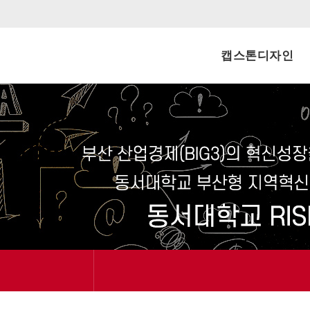
캡스톤디자인
신청내역
공