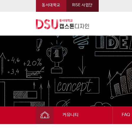
동서대학교
RISE 사업단
동서대학교 캡스톤 메뉴
커뮤니티
FAQ
캡스톤디자인
공지사항