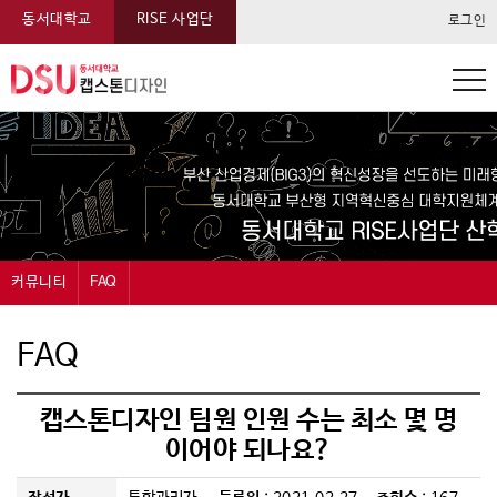
동서대학교
RISE 사업단
로그인
동서대학교 캡스톤 메뉴
커뮤니티
FAQ
캡스톤디자인
공지사항
FAQ
과제신청
묻고답하기
캡스톤디자인 팀원 인원 수는 최소 몇 명
과제관리
자료실
이어야 되나요?
온라인전시
FAQ