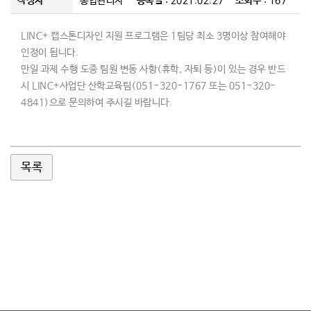
작성자
통합관리자
등록일
: 2021.02.27
조회수
: 167
커뮤니티
LINC+
캡스톤디자인 지원 프로그램은
1
팀당 최소
3
명이상 참여해야
인정이 됩니다
.
만일 과제 수
행 도중 팀원 변동 사항
(
휴학
,
자퇴 등
)
이 있는 경우 반드
시
LINC+
사업단 산학교육팀(051-320-1767 또는 051-320-
4841)으로 문의하
여 주시길 바랍니다
.
목록