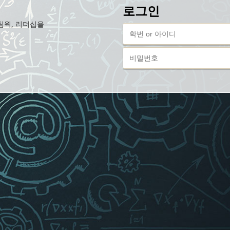
로그인
팀웍, 리더십을
학
번
or
비
아
밀
이
번
디
호